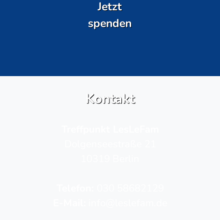
Jetzt
spenden
Kontakt
Treffpunkt LesLeFam
Dolgenseestraße 21
10319 Berlin
Telefon­:
030 58682129
E-Mail:
info@leslefam.de