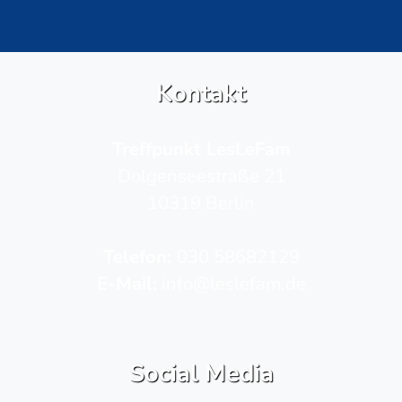
Kontakt
Treffpunkt LesLeFam
Dolgenseestraße 21
10319 Berlin
Telefon­:
030 58682129
E-Mail:
info@leslefam.de
Social Media