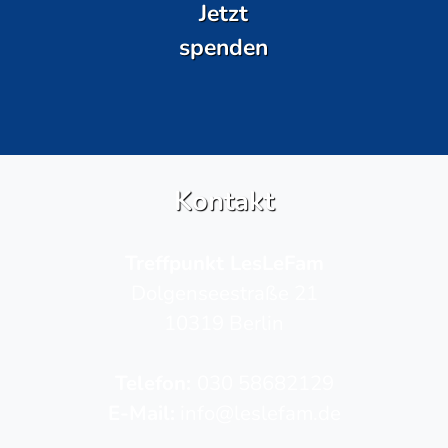
Jetzt
spenden
Kontakt
Treffpunkt LesLeFam
Dolgenseestraße 21
10319 Berlin
Telefon­:
030 58682129
E-Mail:
info@leslefam.de