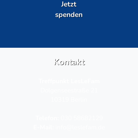
Jetzt
spenden
Kontakt
Treffpunkt LesLeFam
Dolgenseestraße 21
10319 Berlin
Telefon­:
030 58682129
E-Mail:
info@leslefam.de