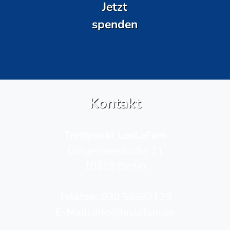
Jetzt
spenden
Kontakt
Treffpunkt LesLeFam
Dolgenseestraße 21
10319 Berlin
Telefon­:
030 58682129
E-Mail:
info@leslefam.de