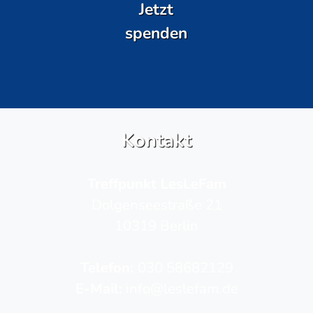
Jetzt
spenden
Kontakt
Treffpunkt LesLeFam
Dolgenseestraße 21
10319 Berlin
Telefon­:
030 58682129
E-Mail:
info@leslefam.de