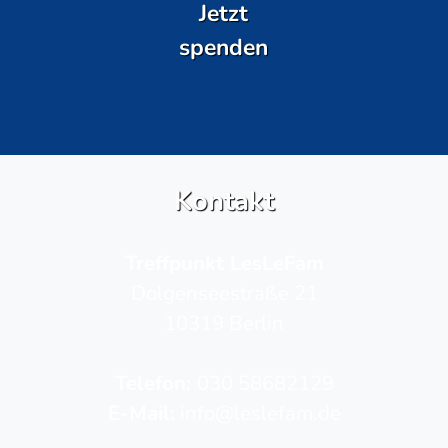
Jetzt
spenden
Kontakt
Treffpunkt LesLeFam
Dolgenseestraße 21
10319 Berlin
Telefon­:
030 58682129
E-Mail:
info@leslefam.de