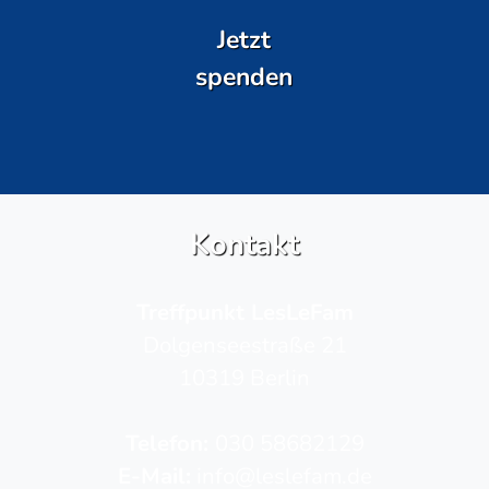
Jetzt
spenden
Kontakt
Treffpunkt LesLeFam
Dolgenseestraße 21
10319 Berlin
Telefon­:
030 58682129
E-Mail:
info@leslefam.de