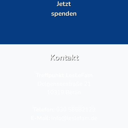
Jetzt
spenden
Kontakt
Treffpunkt LesLeFam
Dolgenseestraße 21
10319 Berlin
Telefon­:
030 58682129
E-Mail:
info@leslefam.de