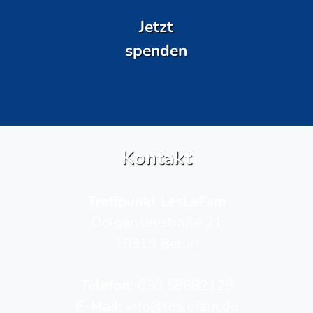
Jetzt
spenden
Kontakt
Treffpunkt LesLeFam
Dolgenseestraße 21
10319 Berlin
Telefon­:
030 58682129
E-Mail:
info@leslefam.de