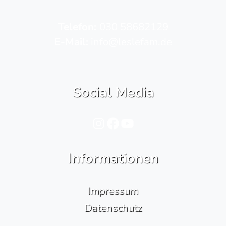
Telefon­:
030 58682129
E-Mail:
info@leslefam.de
Social Media
Instagram
Facebook
YouTube
Informationen
Impressum
Datenschutz