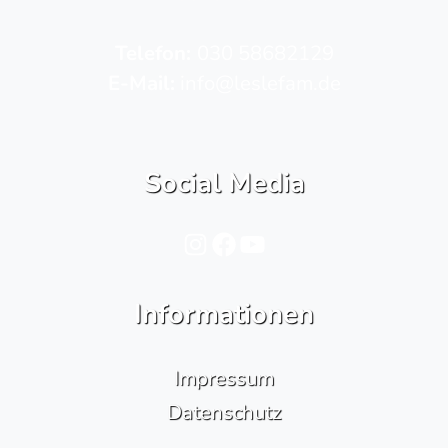
Telefon­:
030 58682129
E-Mail:
info@leslefam.de
Social Media
Instagram
Facebook
YouTube
Informationen
Impressum
Datenschutz