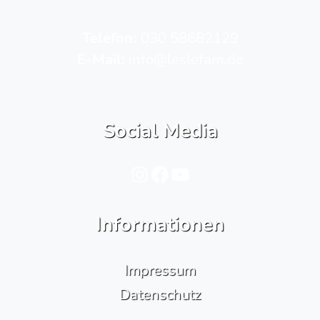
Telefon­:
030 58682129
E-Mail:
info@leslefam.de
Social Media
Instagram
Facebook
YouTube
Informationen
Impressum
Datenschutz