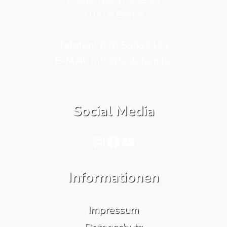
10319 Berlin
Telefon­:
030 58682129
E-Mail:
info@leslefam.de
Social Media
Instagram
Facebook
YouTube
Informationen
Impressum
Datenschutz