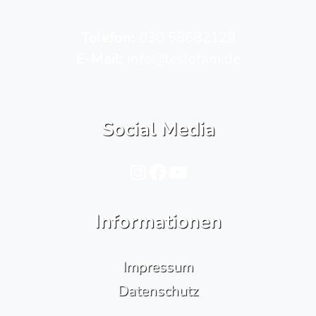
Telefon­:
030 58682129
E-Mail:
info@leslefam.de
Social Media
Instagram
Facebook
YouTube
Informationen
Impressum
Datenschutz