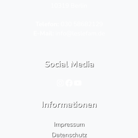
10319 Berlin
Telefon­:
030 58682129
E-Mail:
info@leslefam.de
Social Media
Instagram
Facebook
YouTube
Informationen
Impressum
Datenschutz