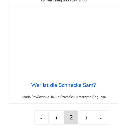
Kai Yun Ching und Wai-Yant Li
Wer ist die Schnecke Sam?
Maria Pawłowska, Jakub Szamałek, Katarzyna Bogucka
2
«
1
3
»