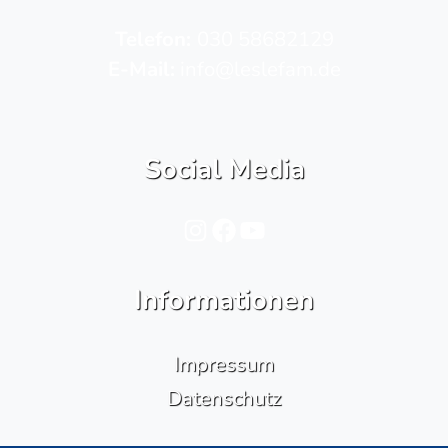
Telefon­:
030 58682129
E-Mail:
info@leslefam.de
Social Media
Instagram
Facebook
YouTube
Informationen
Impressum
Datenschutz