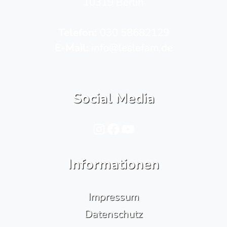
10319 Berlin
Telefon­:
030 58682129
E-Mail:
info@leslefam.de
Social Media
Instagram
Facebook
YouTube
Informationen
Impressum
Datenschutz