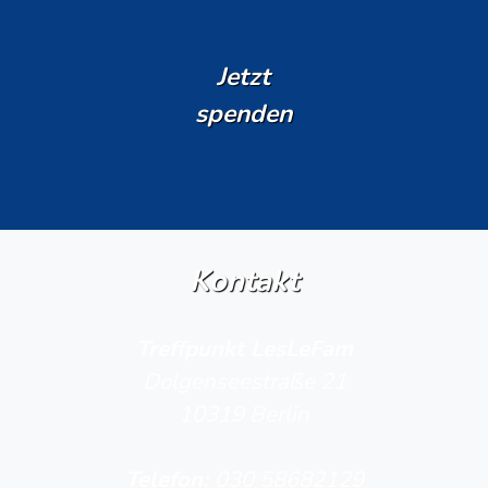
Jetzt
spenden
Kontakt
Treffpunkt LesLeFam
Dolgenseestraße 21
10319 Berlin
Telefon­:
030 58682129