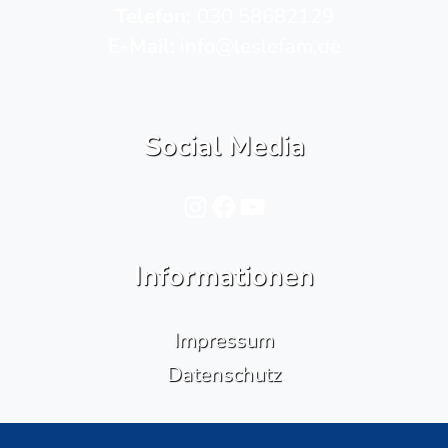
Telefon­:
030 58682129
E-Mail:
info@leslefam.de
Social Media
Instagram
Facebook
YouTube
Informationen
Impressum
Datenschutz