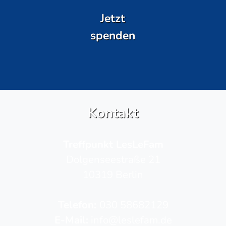
Jetzt
spenden
Kontakt
Treffpunkt LesLeFam
Dolgenseestraße 21
10319 Berlin
Telefon­:
030 58682129
E-Mail:
info@leslefam.de