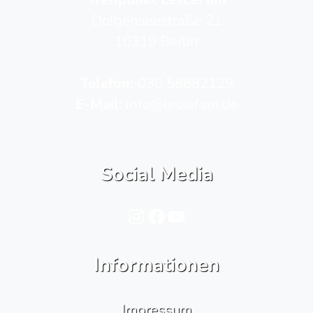
Dolgenseestraße 21
10319 Berlin
Telefon­:
030 58682129
E-Mail:
info@leslefam.de
Social Media
Instagram
Facebook
YouTube
Informationen
Impressum