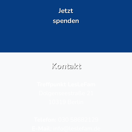
Jetzt
spenden
Kontakt
Treffpunkt LesLeFam
Dolgenseestraße 21
10319 Berlin
Telefon­:
030 58682129
E-Mail:
info@leslefam.de