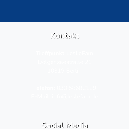
Kontakt
Treffpunkt LesLeFam
Dolgenseestraße 21
10319 Berlin
Telefon­:
030 58682129
E-Mail:
info@leslefam.de
Social Media