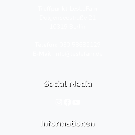
Treffpunkt LesLeFam
Dolgenseestraße 21
10319 Berlin
Telefon­:
030 58682129
E-Mail:
info@leslefam.de
Social Media
Instagram
Facebook
YouTube
Informationen